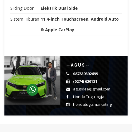
Sliding Door
Elektrik Dual Side
Sistem Hiburan
11.4-inch Touchscreen, Android Auto
& Apple CarPlay
-- A G U S --
087839392699
(0274) 620131
agusdee@gmail.com
Honda Tugu Jogja
hondatugu.marketing