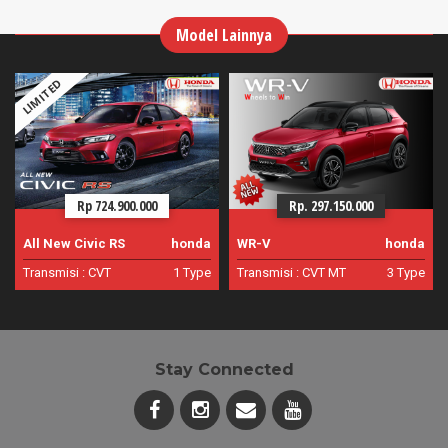
Model Lainnya
LIMITED
Rp 724.900.000
Rp. 297.150.000
All New Civic RS
honda
WR-V
honda
Transmisi :
CVT
1 Type
Transmisi :
CVT
MT
3 Type
Stay Connected