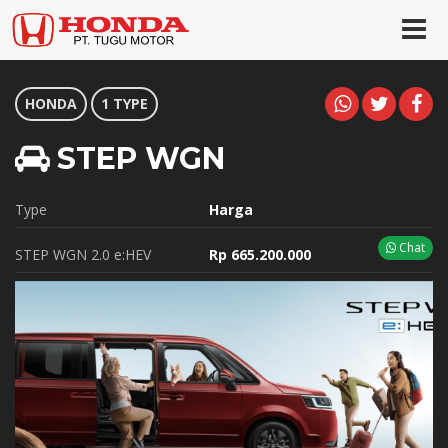
HONDA
1 TYPE
STEP WGN
Type
Harga
Chat
STEP WGN 2.0 e:HEV
Rp 665.200.000