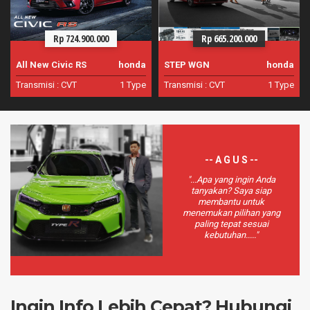
Rp 724.900.000
Rp 665.200.000
All New Civic RS
honda
STEP WGN
honda
Transmisi :
CVT
1 Type
Transmisi :
CVT
1 Type
-- A G U S --
"...Apa yang ingin Anda
tanyakan? Saya siap
membantu untuk
menemukan pilihan yang
paling tepat sesuai
kebutuhan....."
Ingin Info Lebih Cepat? Hubungi