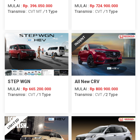
MULAI :
Rp. 396.050.000
MULAI :
Rp 724.900.000
Transmisi :
CVT
MT
/
1 Type
Transmisi :
CVT
/
1 Type
INDENT
STEP WGN
All New CRV
MULAI :
Rp 665.200.000
MULAI :
Rp 800.900.000
Transmisi :
CVT
/
1 Type
Transmisi :
CVT
/
2 Type
LIMITED