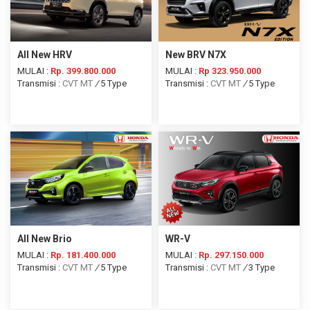
All New HRV
New BRV N7X
MULAI :
Rp. 399.800.000
MULAI :
Rp 323.950.000
Transmisi :
CVT
MT
/
5 Type
Transmisi :
CVT
MT
/
5 Type
All New Brio
WR-V
MULAI :
Rp. 181.400.000
MULAI :
Rp. 297.150.000
Transmisi :
CVT
MT
/
5 Type
Transmisi :
CVT
MT
/
3 Type