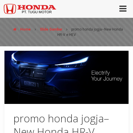
Home
Slide Gambar
promo honda jogja–New Honda
HR-V e:HEV
promo honda jogja–
New Honda HR-V